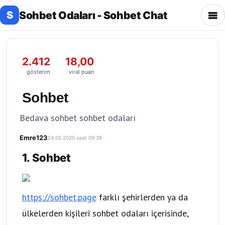
Sohbet Odaları - Sohbet Chat
S
2.412
18,00
gösterim
viral puan
Sohbet
Bedava sohbet sohbet odaları
Emre123
24.05.2020 saat 09:39
1. Sohbet
https://sohbet.page
farklı şehirlerden ya da
ülkelerden kişileri sohbet odaları içerisinde,